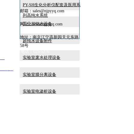
PY-SH生化分析仪配套及医用系
邮箱：sales@njpyyq.com
列高纯水系统
工业超纯水设备
网址：www.njpyyq.com
地址：南京江宁高新园天元东路
超纯水设备附件
58号
天元东路58号 电话：025-5276
实验室废水处理设备
-1
企业邮箱
实验室膜分离设备
实验室电渗析设备